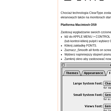
Chociaż technologia ClearType zost
ekranowych także na monitorach sta
Platforma Macintosh OS9
Zastosuj wygładzanie swoich czcion
Idź do APPLE MENU > CONTRO
(lub kontrol-kliknij pulpit i wybie
Kliknij zakładkę FONTS.
Zaznacz „Smooth all fonts on scree
Wybierz najmniejszy stopień pism
Zamknij okno aby zastosować now