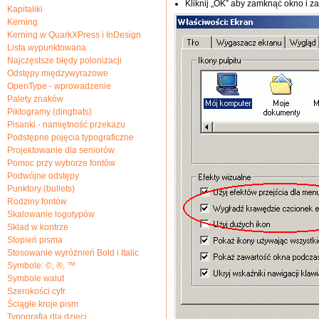
Kliknij „OK” aby zamknąć okno i 
Kapitaliki
Kerning
Kerning w QuarkXPress i InDesign
Lista wypunktowana
Najczęstsze błędy polonizacji
Odstępy międzywyrazowe
OpenType - wprowadzenie
Palety znaków
Piktogramy (dingbats)
Pisanki - namiętność przekazu
Podstępne pojęcia typograficzne
Projektowanie dla seniorów
Pomoc przy wyborze fontów
Podwójne odstępy
Punktory (bullets)
Rodziny fontów
Skalowanie logotypów
Skład w kontrze
Stopień pisma
Stosowanie wyróżnień Bold i Italic
Symbole: ©, ®, ™
Symbole walut
Szerokości cyfr
Ściągłe kroje pism
Typografia dla dzieci