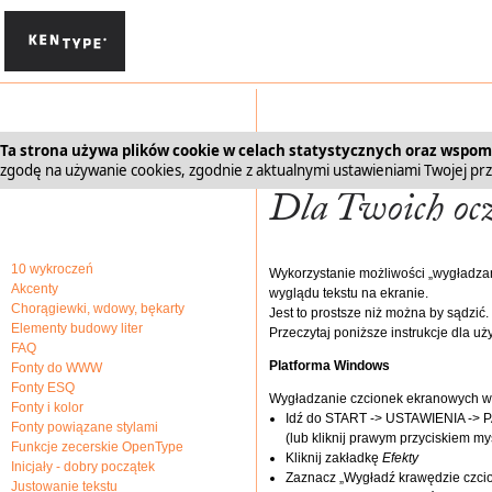
Ta strona używa plików cookie w celach statystycznych oraz wspo
zgodę na używanie cookies, zgodnie z aktualnymi ustawieniami Twojej prz
10 wykroczeń
Wykorzystanie możliwości „wygładzani
Akcenty
wyglądu tekstu na ekranie.
Chorągiewki, wdowy, bękarty
Jest to prostsze niż można by sądzić.
Elementy budowy liter
Przeczytaj poniższe instrukcje dla 
FAQ
Platforma Windows
Fonty do WWW
Fonty ESQ
Wygładzanie czcionek ekranowych w
Fonty i kolor
Idź do START -> USTAWIENIA -
Fonty powiązane stylami
(lub kliknij prawym przyciskiem my
Funkcje zecerskie OpenType
Kliknij zakładkę
Efekty
Inicjały - dobry początek
Zaznacz „Wygładź krawędzie czcio
Justowanie tekstu