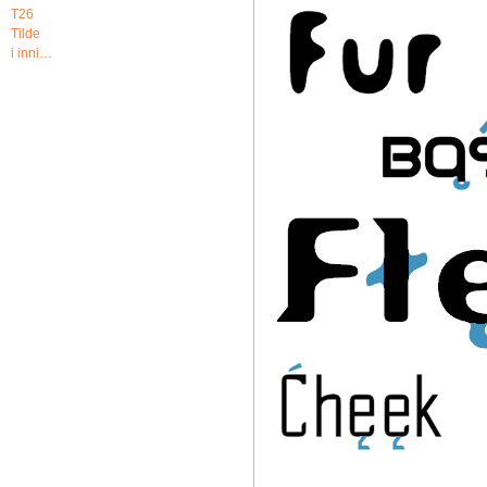
T26
Tilde
i inni…