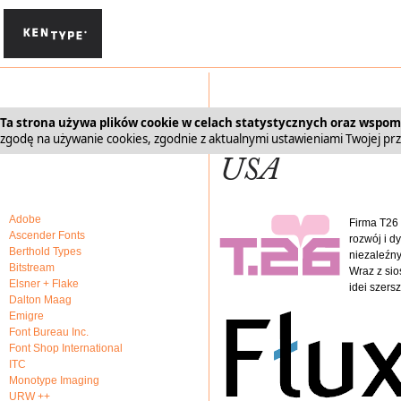
Ta strona używa plików cookie w celach statystycznych oraz wspo
zgodę na używanie cookies, zgodnie z aktualnymi ustawieniami Twojej prz
Adobe
Firma T26 
Ascender Fonts
rozwój i d
Berthold Types
niezaleźny
Bitstream
Wraz z sio
Elsner + Flake
idei szers
Dalton Maag
Emigre
Font Bureau Inc.
Font Shop International
ITC
Monotype Imaging
URW ++